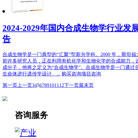
2024-2029年国内合成生物学行业
告
合成生物学是一门典型的“汇聚”型新兴学科。2000 年，斯坦福
前许多研究人员，正在利用有机化学和生物化学的合成能力，
成分子，他将之定义为“合成生物学”。合成生物学是一门通过
生命体进行遗传学设计、...
购买咨询
项目咨询
第一页
上一页
3
4
5
6
7
8
9
10
11
12
下一页
最末页
咨询服务