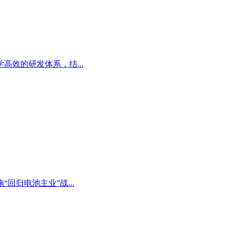
效的研发体系，结...
归电池主业”战...