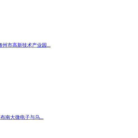
市高新技术产业园...
布南大微电子与乌...